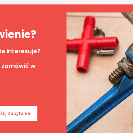
wienie?
ię interesuje?
 zamówić w
ślij zapytanie