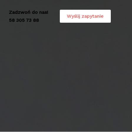
Zadzwoń do nas!
Wyślij zapytanie
58 305 73 88